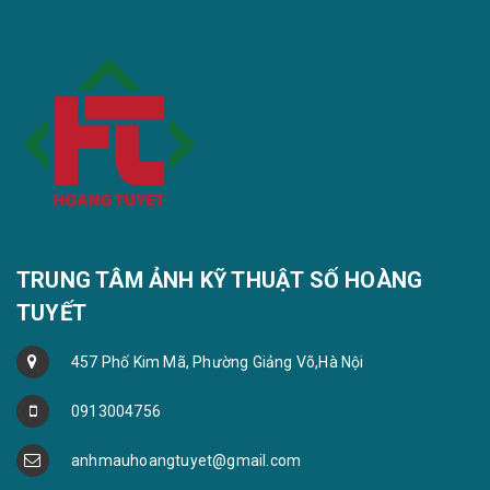
TRUNG TÂM ẢNH KỸ THUẬT SỐ HOÀNG
TUYẾT
457 Phố Kim Mã, Phường Giảng Võ,Hà Nội
0913004756
anhmauhoangtuyet@gmail.com