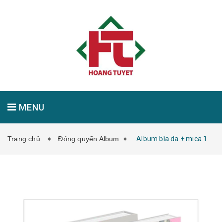
MENU
Trang chủ
Đóng quyển Album
Album bìa da + mica 1
GIỚI THIỆU
SẢN PHẨM
TIN TỨC
LIÊN HỆ