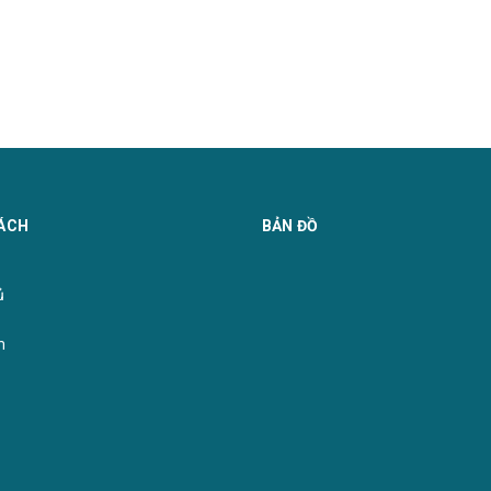
ÁCH
BẢN ĐỒ
̉
m