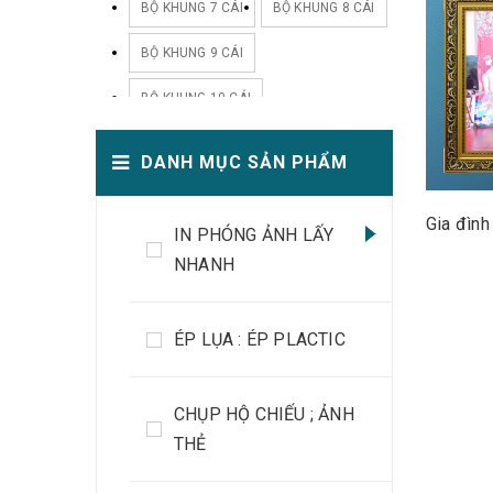
BỘ KHUNG 7 CÁI
BỘ KHUNG 8 CÁI
BỘ KHUNG 9 CÁI
BỘ KHUNG 10 CÁI
BỘ KHUNG 11 CÁI
DANH MỤC SẢN PHẨM
BỘ KHUNG12 CÁI
Gia đình
IN PHÓNG ẢNH LẤY
BỘ KHUNG13 CÁI
NHANH
BỘ KHUNG 14 CÁI
BỘ KHUNG 15 CÁI
ÉP LỤA : ÉP PLACTIC
BỘ KHUNG 18 CÁI
CHỤP HỘ CHIẾU ; ẢNH
BỘ KHUNG 20 CÁI
THẺ