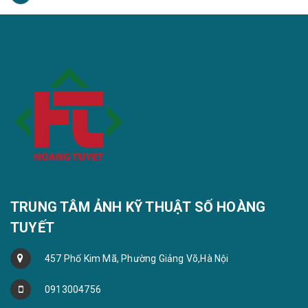
TRUNG TÂM ẢNH KỸ THUẬT SỐ HOÀNG
TUYẾT
457 Phố Kim Mã, Phường Giảng Võ,Hà Nội
0913004756