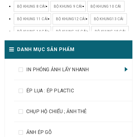
BỘ KHUNG 8 CÁI
BỘ KHUNG 9 CÁI
BỘ KHUNG 10 CÁI
BỘ KHUNG 11 CÁI
BỘ KHUNG12 CÁI
BỘ KHUNG13 CÁI
BỘ KHUNG 14 CÁI
BỘ KHUNG 15 CÁI
BỘ KHUNG 18 CÁI
BỘ KHUNG 20 CÁI
DANH MỤC SẢN PHẨM
IN PHÓNG ẢNH LẤY NHANH
ÉP LỤA : ÉP PLACTIC
CHỤP HỘ CHIẾU ; ẢNH THẺ
ẢNH ÉP GỖ