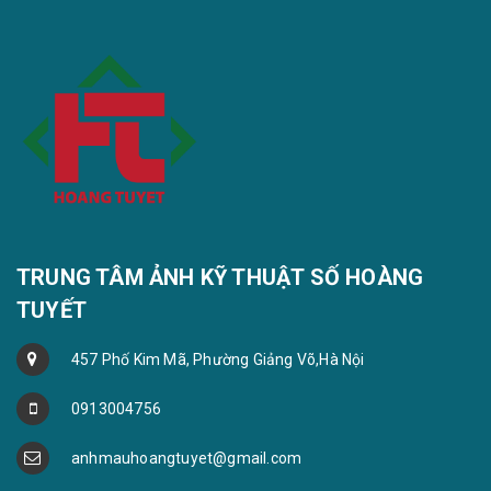
TRUNG TÂM ẢNH KỸ THUẬT SỐ HOÀNG
TUYẾT
457 Phố Kim Mã, Phường Giảng Võ,Hà Nội
0913004756
anhmauhoangtuyet@gmail.com