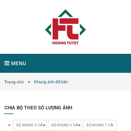
MENU
Trang chủ
Khung ảnh để bàn
GIỚI THIỆU
SẢN PHẨM
TIN TỨC
CHIA BỘ THEO SỐ LƯỢNG ẢNH
LIÊN HỆ
BỘ KHUNG 5 CÁI
BỘ KHUNG 6 CÁI
BỘ KHUNG 7 CÁI