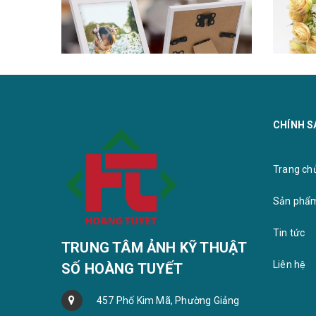
CHÍNH S
Khung ảnh để bàn 13x18 giá rẻ
Trang chu
Sản phẩ
Tin tức
TRUNG TÂM ẢNH KỸ THUẬT
Khung kí
Liên hệ
SỐ HOÀNG TUYẾT
457 Phố Kim Mã, Phường Giảng