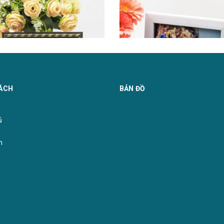
ÁCH
BẢN ĐỒ
̉
m
nh : 307 NÂU
Khung kính : 201 - T