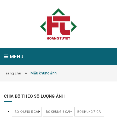
MENU
Trang chủ
Mẫu khung ảnh
GIỚI THIỆU
SẢN PHẨM
TIN TỨC
CHIA BỘ THEO SỐ LƯỢNG ẢNH
LIÊN HỆ
BỘ KHUNG 5 CÁI
BỘ KHUNG 6 CÁI
BỘ KHUNG 7 CÁI