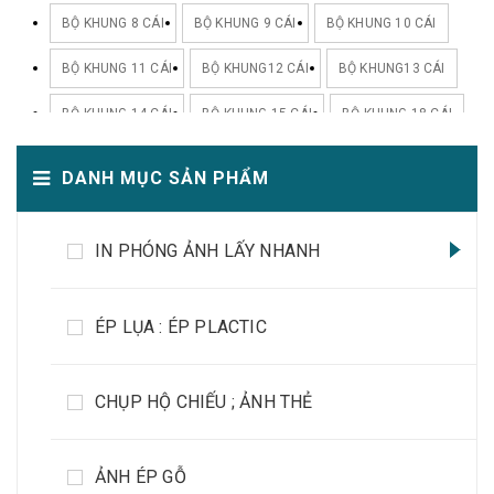
BỘ KHUNG 8 CÁI
BỘ KHUNG 9 CÁI
BỘ KHUNG 10 CÁI
BỘ KHUNG 11 CÁI
BỘ KHUNG12 CÁI
BỘ KHUNG13 CÁI
BỘ KHUNG 14 CÁI
BỘ KHUNG 15 CÁI
BỘ KHUNG 18 CÁI
BỘ KHUNG 20 CÁI
DANH MỤC SẢN PHẨM
IN PHÓNG ẢNH LẤY NHANH
ÉP LỤA : ÉP PLACTIC
CHỤP HỘ CHIẾU ; ẢNH THẺ
ẢNH ÉP GỖ