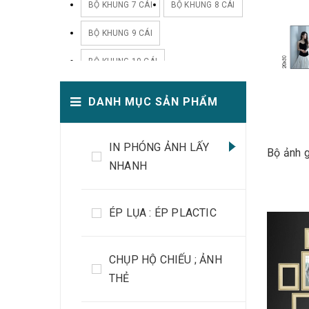
BỘ KHUNG 7 CÁI
BỘ KHUNG 8 CÁI
BỘ KHUNG 9 CÁI
BỘ KHUNG 10 CÁI
BỘ KHUNG 11 CÁI
DANH MỤC SẢN PHẨM
BỘ KHUNG12 CÁI
IN PHÓNG ẢNH LẤY
BỘ KHUNG13 CÁI
Bộ ảnh g
NHANH
BỘ KHUNG 14 CÁI
BỘ KHUNG 15 CÁI
ÉP LỤA : ÉP PLACTIC
BỘ KHUNG 18 CÁI
CHỤP HỘ CHIẾU ; ẢNH
BỘ KHUNG 20 CÁI
THẺ