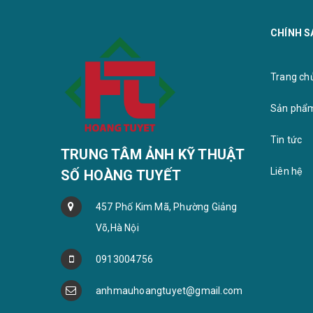
CHÍNH S
Khung b
Bộ ảnh gỗ treo tường
Trang chu
Sản phẩ
Tin tức
TRUNG TÂM ẢNH KỸ THUẬT
Liên hệ
SỐ HOÀNG TUYẾT
457 Phố Kim Mã, Phường Giảng
Võ,Hà Nội
0913004756
anhmauhoangtuyet@gmail.com