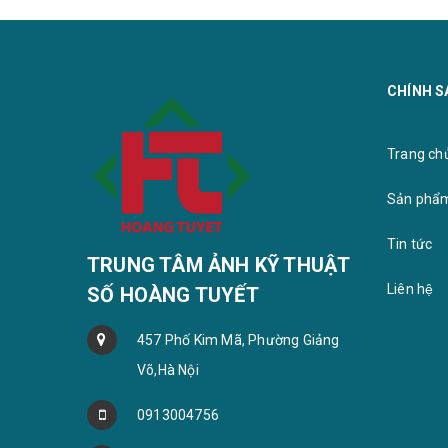
CHÍNH S
Khung b
Bộ ảnh gỗ treo tường
Trang chu
Sản phẩ
Tin tức
TRUNG TÂM ẢNH KỸ THUẬT
Liên hệ
SỐ HOÀNG TUYẾT
457 Phố Kim Mã, Phường Giảng
Võ,Hà Nội
0913004756