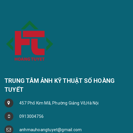
TRUNG TÂM ẢNH KỸ THUẬT SỐ HOÀNG
TUYẾT
457 Phố Kim Mã, Phường Giảng Võ,Hà Nội
0913004756
anhmauhoangtuyet@gmail.com