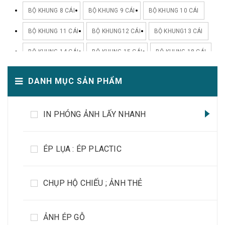
BỘ KHUNG 8 CÁI
BỘ KHUNG 9 CÁI
BỘ KHUNG 10 CÁI
BỘ KHUNG 11 CÁI
BỘ KHUNG12 CÁI
BỘ KHUNG13 CÁI
BỘ KHUNG 14 CÁI
BỘ KHUNG 15 CÁI
BỘ KHUNG 18 CÁI
BỘ KHUNG 20 CÁI
DANH MỤC SẢN PHẨM
IN PHÓNG ẢNH LẤY NHANH
ÉP LỤA : ÉP PLACTIC
CHỤP HỘ CHIẾU ; ẢNH THẺ
ẢNH ÉP GỖ