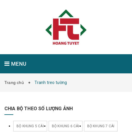
MENU
Trang chủ
Tranh treo tường
GIỚI THIỆU
SẢN PHẨM
TIN TỨC
CHIA BỘ THEO SỐ LƯỢNG ẢNH
LIÊN HỆ
BỘ KHUNG 5 CÁI
BỘ KHUNG 6 CÁI
BỘ KHUNG 7 CÁI