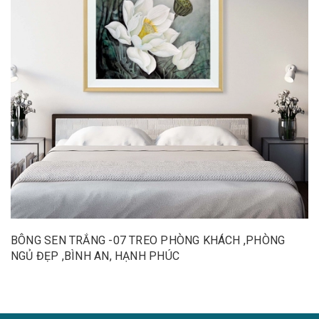
BÔNG SEN TRẮNG -07 TREO PHÒNG KHÁCH ,PHÒNG
NGỦ ĐẸP ,BÌNH AN, HẠNH PHÚC