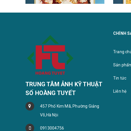
CHÍNH S
TRANH MÃ ĐÁO THÀNH CÔNG
TRANH 
Trang chu
Sản phẩ
Tin tức
TRUNG TÂM ẢNH KỸ THUẬT
Liên hệ
SỐ HOÀNG TUYẾT
457 Phố Kim Mã, Phường Giảng
Võ,Hà Nội
0913004756