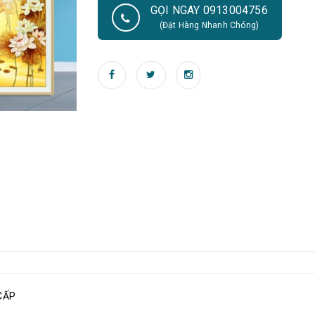
GỌI NGAY 0913004756
(Đặt Hàng Nhanh Chóng)
CẤP