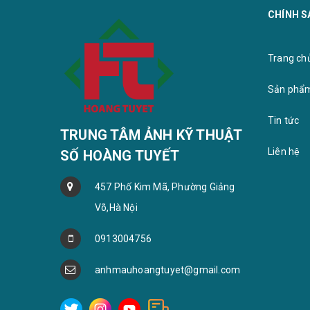
Khung ảnh treo tường 40x60 – Kích
CHÍNH S
thước được ưa chuộng
Trang chu
Sản phẩ
Tin tức
TRUNG TÂM ẢNH KỸ THUẬT
Liên hệ
SỐ HOÀNG TUYẾT
457 Phố Kim Mã, Phường Giảng
Võ,Hà Nội
0913004756
anhmauhoangtuyet@gmail.com