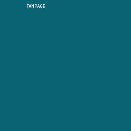
N
MÃ KHUNG : KHUNG NỔI TRẮNG
FANPAGE