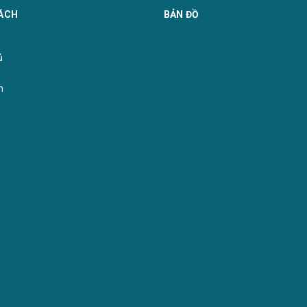
MÃ KHUNG : KHUNG NỔI ĐE
ÁCH
BẢN ĐỒ
̉
m