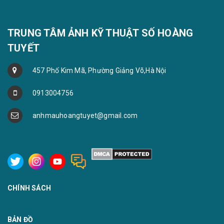
TRUNG TÂM ẢNH KỸ THUẬT SỐ HOÀNG
TUYẾT
457 Phố Kim Mã, Phường Giảng Võ,Hà Nội
0913004756
anhmauhoangtuyet@gmail.com
CHÍNH SÁCH
BẢN ĐỒ