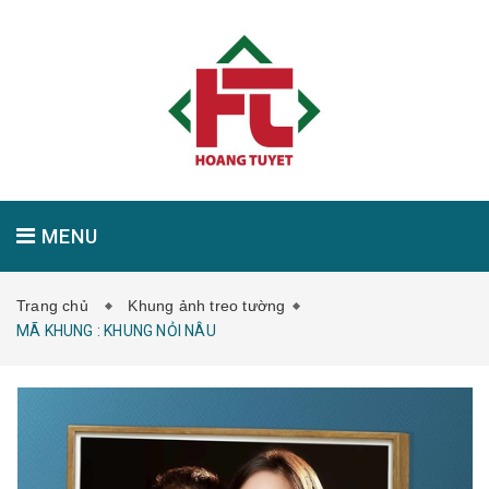
MENU
Trang chủ
Khung ảnh treo tường
GIỚI THIỆU
SẢN PHẨM
TIN TỨC
MÃ KHUNG : KHUNG NỎI NÂU
LIÊN HỆ