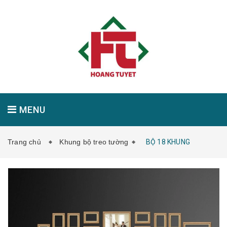
MENU
Trang chủ
Khung bộ treo tường
BỘ 18 KHUNG
GIỚI THIỆU
SẢN PHẨM
TIN TỨC
LIÊN HỆ