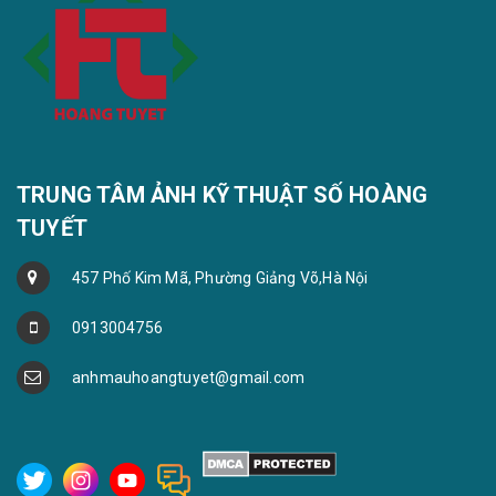
TRUNG TÂM ẢNH KỸ THUẬT SỐ HOÀNG
TUYẾT
457 Phố Kim Mã, Phường Giảng Võ,Hà Nội
0913004756
anhmauhoangtuyet@gmail.com