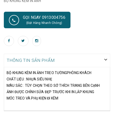
BỘ KHUNG KÈM IN ẢNH
GỌI NGAY 0913004756
(Đặt Hàng Nhanh Chóng)
THÔNG TIN SẢN PHẨM
BỘ KHUNG KÈM IN ẢNH TREO TƯỜNGPHÒNG KHÁCH
CHẤT LIỆU : NHỰA SIÊU NHẸ
MÀU SẮC : TÙY CHỌN THEO SỞ THÍCH TRANG BÊN CẠNH
ẢNH ĐƯỢC CHỈNH SỬA ĐẸP TRƯỚC KHI IN LẮP KHUNG
MÓC TREO VÀ PHỤ KIỆN ĐI KÈM