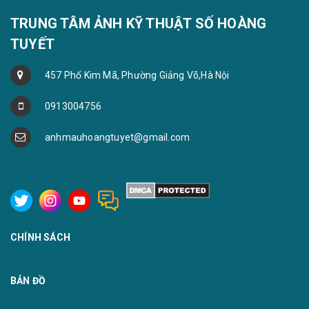
TRUNG TÂM ẢNH KỸ THUẬT SỐ HOÀNG
TUYẾT
457 Phố Kim Mã, Phường Giảng Võ,Hà Nội
0913004756
anhmauhoangtuyet@gmail.com
CHÍNH SÁCH
BẢN ĐỒ