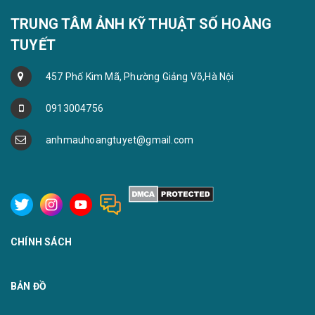
TRUNG TÂM ẢNH KỸ THUẬT SỐ HOÀNG
TUYẾT
457 Phố Kim Mã, Phường Giảng Võ,Hà Nội
0913004756
anhmauhoangtuyet@gmail.com
CHÍNH SÁCH
BẢN ĐỒ