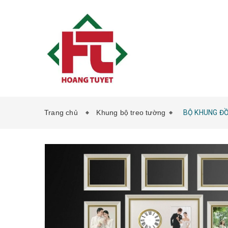
Trang chủ
Khung bộ treo tường
BỘ KHUNG Đ