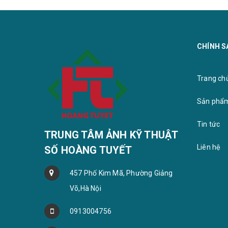
CHÍNH S
Khung b
Bộ ảnh gỗ treo tường
Trang chu
Sản phẩ
Tin tức
TRUNG TÂM ẢNH KỸ THUẬT
Liên hệ
SỐ HOÀNG TUYẾT
457 Phố Kim Mã, Phường Giảng
Võ,Hà Nội
0913004756