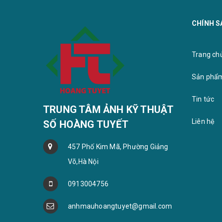
CHÍNH S
Khung b
Bộ ảnh gỗ treo tường
Trang chu
Sản phẩ
Tin tức
TRUNG TÂM ẢNH KỸ THUẬT
Liên hệ
SỐ HOÀNG TUYẾT
457 Phố Kim Mã, Phường Giảng
Võ,Hà Nội
0913004756
anhmauhoangtuyet@gmail.com