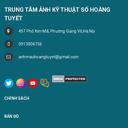
TRUNG TÂM ẢNH KỸ THUẬT SỐ HOÀNG
TUYẾT
457 Phố Kim Mã, Phường Giảng Võ,Hà Nội
0913004756
anhmauhoangtuyet@gmail.com
CHÍNH SÁCH
BẢN ĐỒ