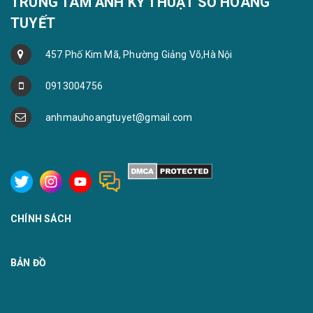
TRUNG TÂM ẢNH KỸ THUẬT SỐ HOÀNG
TUYẾT
457 Phố Kim Mã, Phường Giảng Võ,Hà Nội
0913004756
anhmauhoangtuyet@gmail.com
CHÍNH SÁCH
BẢN ĐỒ