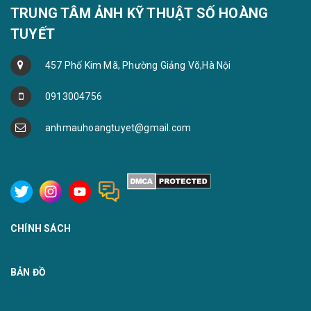
TRUNG TÂM ẢNH KỸ THUẬT SỐ HOÀNG
TUYẾT
457 Phố Kim Mã, Phường Giảng Võ,Hà Nội
0913004756
anhmauhoangtuyet@gmail.com
CHÍNH SÁCH
BẢN ĐỒ