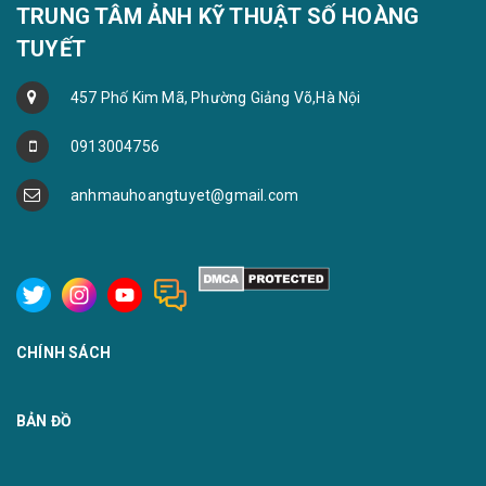
TRUNG TÂM ẢNH KỸ THUẬT SỐ HOÀNG
TUYẾT
457 Phố Kim Mã, Phường Giảng Võ,Hà Nội
0913004756
anhmauhoangtuyet@gmail.com
CHÍNH SÁCH
BẢN ĐỒ