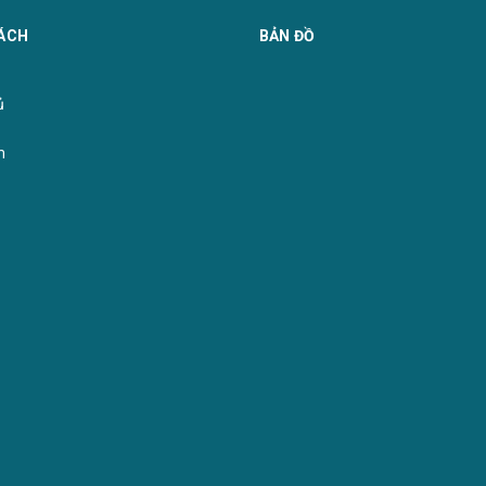
ÁCH
BẢN ĐỒ
Mã khung : 806
g : 808
̉
m