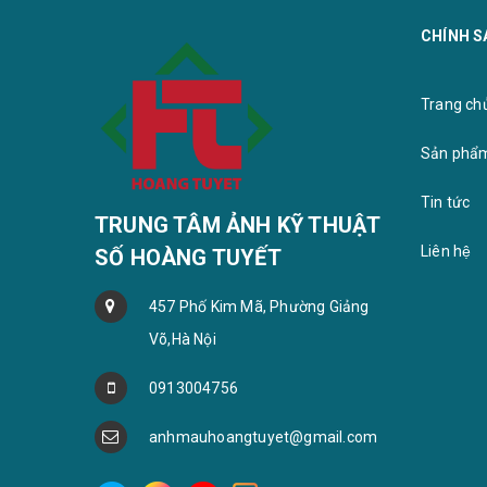
CHÍNH S
Mã khung :HQ bạc
Mã khun
Trang chu
Sản phẩ
Tin tức
TRUNG TÂM ẢNH KỸ THUẬT
Liên hệ
SỐ HOÀNG TUYẾT
457 Phố Kim Mã, Phường Giảng
Võ,Hà Nội
0913004756
anhmauhoangtuyet@gmail.com