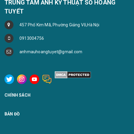
TRUNG TÂM ẢNH KỸ THUẬT SỐ HOÀNG
TUYẾT
457 Phố Kim Mã, Phường Giảng Võ,Hà Nội
0913004756
anhmauhoangtuyet@gmail.com
CHÍNH SÁCH
BẢN ĐỒ