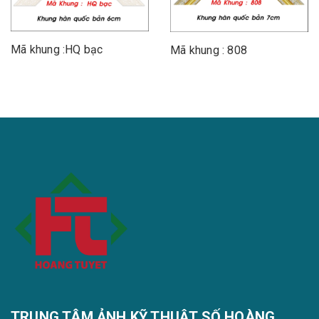
Mã khung :HQ bạc
Mã khung : 808
TRUNG TÂM ẢNH KỸ THUẬT SỐ HOÀNG