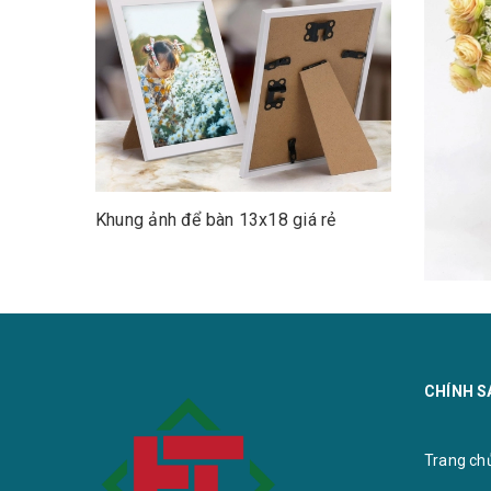
Khung ảnh để bàn 13x18 giá rẻ
CHÍNH S
Khung kí
Trang chu