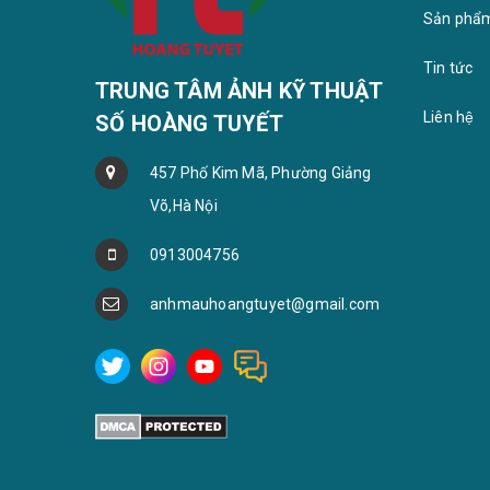
Sản phẩ
Tin tức
TRUNG TÂM ẢNH KỸ THUẬT
Liên hệ
SỐ HOÀNG TUYẾT
457 Phố Kim Mã, Phường Giảng
Võ,Hà Nội
0913004756
anhmauhoangtuyet@gmail.com