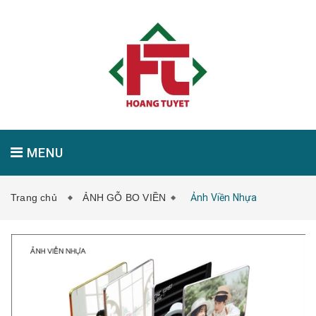
MENU
Trang chủ
ẢNH GỖ BO VIỀN
Ảnh Viền Nhựa
GIỚI THIỆU
SẢN PHẨM
TIN TỨC
LIÊN HỆ