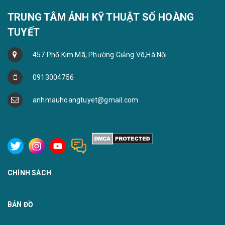
TRUNG TÂM ẢNH KỸ THUẬT SỐ HOÀNG
TUYẾT
457 Phố Kim Mã, Phường Giảng Võ,Hà Nội
0913004756
anhmauhoangtuyet@gmail.com
CHÍNH SÁCH
BẢN ĐỒ