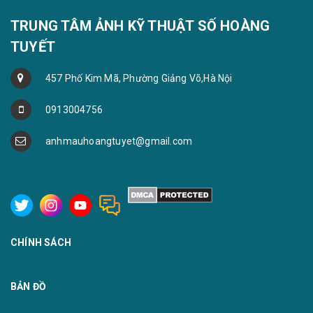
TRUNG TÂM ẢNH KỸ THUẬT SỐ HOÀNG
TUYẾT
457 Phố Kim Mã, Phường Giảng Võ,Hà Nội
0913004756
anhmauhoangtuyet@gmail.com
CHÍNH SÁCH
BẢN ĐỒ