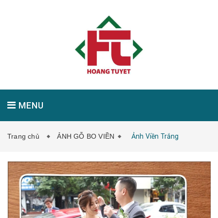
MENU
Trang chủ
ẢNH GỖ BO VIỀN
Ảnh Viền Trắng
GIỚI THIỆU
SẢN PHẨM
TIN TỨC
LIÊN HỆ