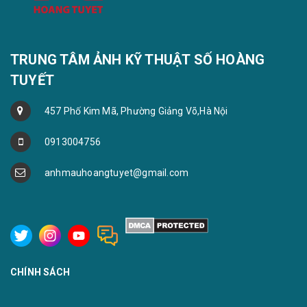
TRUNG TÂM ẢNH KỸ THUẬT SỐ HOÀNG
TUYẾT
457 Phố Kim Mã, Phường Giảng Võ,Hà Nội
0913004756
anhmauhoangtuyet@gmail.com
CHÍNH SÁCH