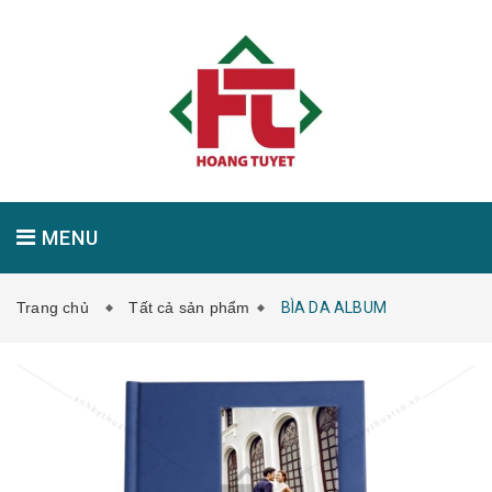
MENU
Trang chủ
Tất cả sản phẩm
BÌA DA ALBUM
GIỚI THIỆU
SẢN PHẨM
TIN TỨC
LIÊN HỆ