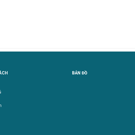
ÁCH
BẢN ĐỒ
̉
m