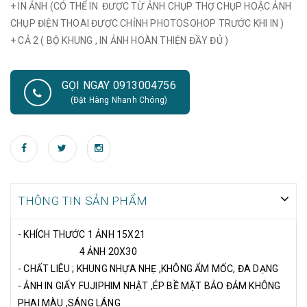
+ IN ẢNH (CÓ THỂ IN ĐƯỢC TỪ ẢNH CHỤP THỢ CHỤP HOẶC ẢNH
CHỤP ĐIỆN THOAI ĐƯỢC CHỈNH PHOTOSOHOP TRƯỚC KHI IN )
+ CẢ 2 ( BỘ KHUNG , IN ẢNH HOÀN THIỆN ĐẦY ĐỦ )
GỌI NGAY 0913004756
(Đặt Hàng Nhanh Chóng)
THÔNG TIN SẢN PHẨM
- KHÍCH THƯỚC 1 ẢNH 15X21
4 ẢNH 20X30
- CHẤT LIÊU ; KHUNG NHỰA NHẸ ,KHÔNG ẨM MỐC, ĐA DẠNG
- ẢNH IN GIẤY FUJIPHIM NHẬT ,ÉP BỀ MẶT BẢO ĐẢM KHÔNG
PHAI MÀU ,SÁNG LÁNG