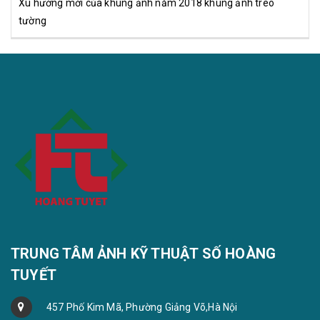
Xu hướng mới của khung ảnh năm 2018 khung ảnh treo
tường
TRUNG TÂM ẢNH KỸ THUẬT SỐ HOÀNG
TUYẾT
457 Phố Kim Mã, Phường Giảng Võ,Hà Nội