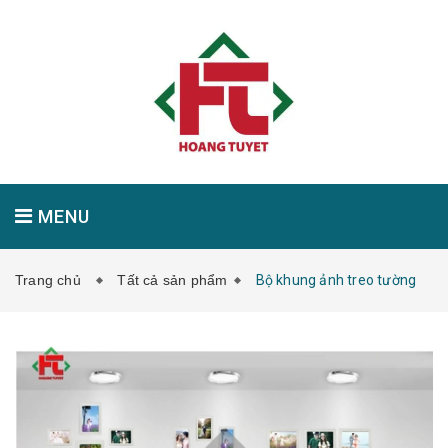
MENU
Trang chủ
Tất cả sản phẩm
Bộ khung ảnh treo tường
GIỚI THIỆU
SẢN PHẨM
TIN TỨC
LIÊN HỆ