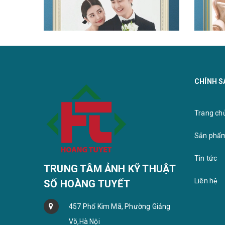
KHUNG KÈM ẢNH MICA HD MÃ
KHUNG 
CHÍNH S
KHUNG 725
KHUNG 
Trang chu
Sản phẩ
Tin tức
TRUNG TÂM ẢNH KỸ THUẬT
Liên hệ
SỐ HOÀNG TUYẾT
457 Phố Kim Mã, Phường Giảng
Võ,Hà Nội