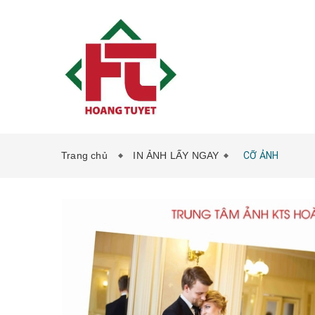
Trang chủ
IN ẢNH LẤY NGAY
CỠ ẢNH