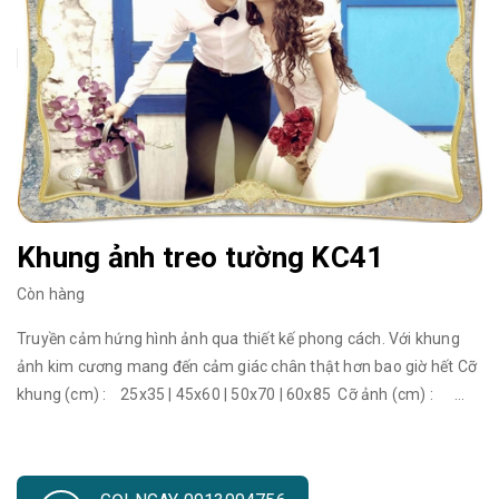
Khung ảnh treo tường KC41
Còn hàng
Truyền cảm hứng hình ảnh qua thiết kế phong cách. Với khung
ảnh kim cương mang đến cảm giác chân thật hơn bao giờ hết Cỡ
khung (cm) : 25x35 | 45x60 | 50x70 | 60x85 Cỡ ảnh (cm) :
20x30 | 35x50 | 40x60 | 50x75 Cỡ khung (cm) : 70x100 | 80x120
| 90x130 | 120x180 Cỡ ảnh (cm) : 60x90 | 70x110 | 80x120 |
110x170 Khung ảnh đẹp treo tường đang trở thành một trào lưu