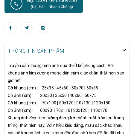
GỌI NGAY 0913004756
trang trí nội thất hiện nay. Với nhiều kiểu dáng, màu sắc khác
(Đặt Hàng Nhanh Chóng)
nhau, các bộ khung ảnh treo tường độc đáo phù hợp để lắp đặt
cho nhiều không gian và mang tới nét đẹp vừa mộc mạc, tự
nhiên mà không kém phần tinh tế và hiện đại. Sử dụng trang trí
cho các không gian nội thất như phòng khách, cầu thang, phòng
ngủ, sảnh tòa nhà. Lựa chọn và bố trí khung ảnh hợp lý, đảm bảo
bạn sẽ hoàn toàn hài lòng với nội thất không gian ngôi nhà mình.
THÔNG TIN SẢN PHẨM
Truyền cảm hứng hình ảnh qua thiết kế phong cách. Với
khung ảnh kim cương mang đến cảm giác chân thật hơn bao
giờ hết
Cỡ khung (cm) : 25x35 | 45x60 | 50x70 | 60x85
Cỡ ảnh (cm) : 20x30 | 35x50 | 40x60 | 50x75
Cỡ khung (cm) : 70x100 | 80x120 | 90x130 | 120x180
Cỡ ảnh (cm) : 60x90 | 70x110 | 80x120 | 110x170
Khung ảnh đẹp treo tường đang trở thành một trào lưu trang
trí nội thất hiện nay. Với nhiều kiểu dáng, màu sắc khác nhau,
các bộ khung ảnh treo tường độc đáo phù hợp để lắp đặt cho