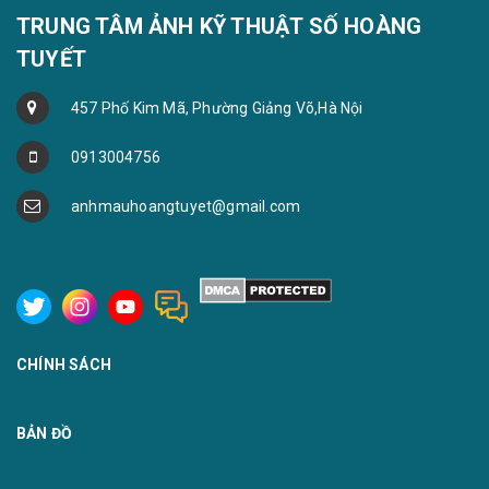
TRUNG TÂM ẢNH KỸ THUẬT SỐ HOÀNG
TUYẾT
457 Phố Kim Mã, Phường Giảng Võ,Hà Nội
0913004756
anhmauhoangtuyet@gmail.com
CHÍNH SÁCH
BẢN ĐỒ