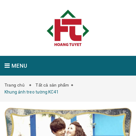
MENU
Trang chủ
Tất cả sản phẩm
GIỚI THIỆU
SẢN PHẨM
TIN TỨC
Khung ảnh treo tường KC41
LIÊN HỆ