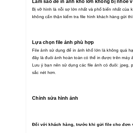
Làm sao để in ảnh khổ lớn không bị nhòe 
Bị vỡ hình là nỗi sợ lớn nhất và phổ biến nhất của
không cẩn thận kiểm tra file hình khách hàng gửi th
Lựa chọn file ảnh phù hợp
File ảnh sử dụng để in ảnh khổ lớn là không quá h
đây là đuôi ảnh hoàn toàn có thể in được trên máy ả
Lưu ý bạn nên sử dụng các file ảnh có đuôi: jpeg, pn
sắc nét hơn.
Chỉnh sửa hình ảnh
Đối với khách hàng, trước khi gửi file cho đơn 