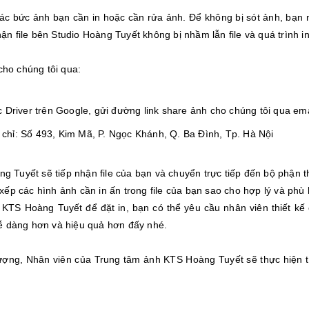
các bức ảnh bạn cần in hoặc cần rửa ảnh. Để không bị sót ảnh, bạn
n file bên Studio Hoàng Tuyết không bị nhầm lẫn file và quá trình in
 cho chúng tôi qua:
 Driver trên Google, gửi đường link share ảnh cho chúng tôi qua e
a chỉ: Số 493, Kim Mã, P. Ngọc Khánh, Q. Ba Đình, Tp. Hà Nội
 Tuyết sẽ tiếp nhận file của bạn và chuyển trực tiếp đến bộ phận th
xếp các hình ảnh cần in ấn trong file của bạn sao cho hợp lý và phù 
KTS Hoàng Tuyết để đặt in, bạn có thể yêu cầu nhân viên thiết kế
dễ dàng hơn và hiệu quả hơn đấy nhé.
lượng, Nhân viên của Trung tâm ảnh KTS Hoàng Tuyết sẽ thực hiện tí