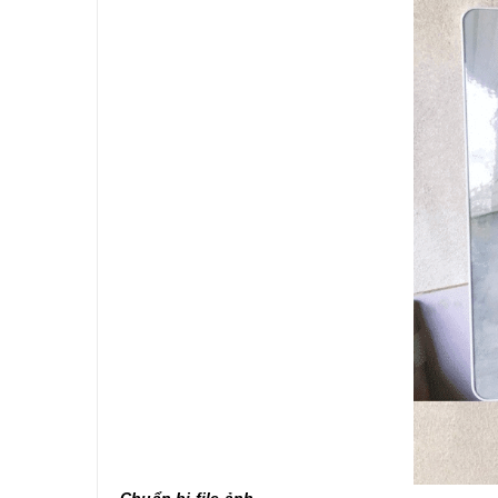
Chuẩn bị file ảnh