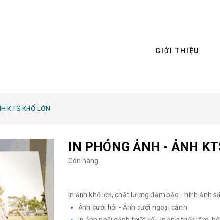
GIỚI THIỆU
NH KTS KHỔ LỚN
IN PHÓNG ẢNH - ẢNH K
Còn hàng
In ảnh khổ lớn, chất lượng đảm bảo - hình ảnh s
Ảnh cưới hỏi - Ảnh cưới ngoại cảnh
In ảnh phối cảnh thiết kế - In ảnh triển lãm, hộ