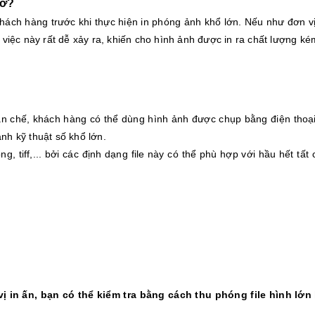
vỡ?
 khách hàng trước khi thực hiện in phóng ảnh khổ lớn. Nếu như đơn vị
ì việc này rất dễ xảy ra, khiến cho hình ảnh được in ra chất lượng 
ạn chế, khách hàng có thể dùng hình ảnh được chụp bằng điện thoại.
nh kỹ thuật số khổ lớn.
g, tiff,... bởi các định dạng file này có thể phù hợp với hầu hết tấ
vị in ấn, bạn có thể kiểm tra bằng cách thu phóng file hình lớn