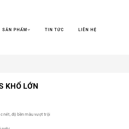
SẢN PHẨM
TIN TỨC
LIÊN HỆ
TS KHỔ LỚN
ắc nét, độ bền màu vượt trội
i nghị,