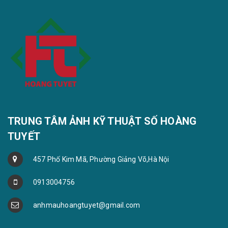
TRUNG TÂM ẢNH KỸ THUẬT SỐ HOÀNG
TUYẾT
457 Phố Kim Mã, Phường Giảng Võ,Hà Nội
0913004756
anhmauhoangtuyet@gmail.com