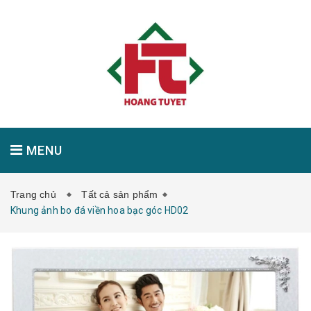
MENU
Trang chủ
Tất cả sản phẩm
GIỚI THIỆU
SẢN PHẨM
TIN TỨC
Khung ảnh bo đá viền hoa bạc góc HD02
LIÊN HỆ