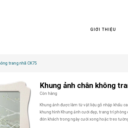
GIỚI THIỆU
hông trang nhã CK75
Khung ảnh chân không tr
Còn hàng
Khung ảnh được làm từ vật liệu gỗ nhập khẩu ca
khung hình Khung ảnh cưới đẹp, trang trí phòng c
đón khách trong ngày cưới xong hoặc treo tường
mắt và cách sắp đặt phù hợp. Một bộ khung ản