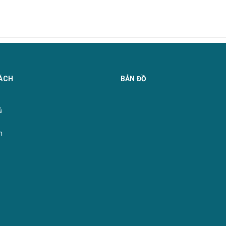
ÁCH
BẢN ĐỒ
̉
m