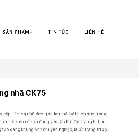
SẢN PHẨM
TIN TỨC
LIÊN HỆ
ang nhã CK75
o cấp - Trang nhã đơn giản làm nổi bật hình ảnh trong
ưới rất xinh xắn và đáng yêu. Có thể đặt trang trí bàn
 tạo dáng khung ảnh chuyên nghiệp, là đồ trang trí đẹp
h cưới đẹp cũng làm nên một nét độc đáo chấm phá cho