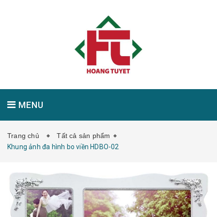
MENU
Trang chủ
Tất cả sản phẩm
GIỚI THIỆU
SẢN PHẨM
TIN TỨC
Khung ảnh đa hình bo viền HDBO-02
LIÊN HỆ