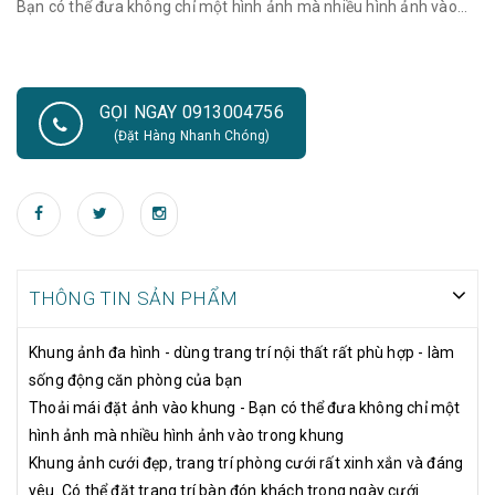
Bạn có thể đưa không chỉ một hình ảnh mà nhiều hình ảnh vào
trong khung Khung ảnh cưới đẹp, trang trí phòng cưới rất xinh
xắn và đáng yêu. Có thể đặt trang trí bàn đón khách trong ngày
cưới hoặc treo tường tạo dáng khung ảnh chuyên nghiệp, là đồ
GỌI NGAY 0913004756
trang trí đẹp mắt và cách sắp đặt phù hợp. Một bộ khung ảnh
(Đặt Hàng Nhanh Chóng)
cưới đẹp cũng làm nên một nét độc đáo chấm phá cho đám cưới
của bạn.
THÔNG TIN SẢN PHẨM
Khung ảnh đa hình - dùng trang trí nội thất rất phù hợp - làm
sống động căn phòng của bạn
Thoải mái đặt ảnh vào khung - Bạn có thể đưa không chỉ một
hình ảnh mà nhiều hình ảnh vào trong khung
Khung ảnh cưới đẹp, trang trí phòng cưới rất xinh xắn và đáng
yêu. Có thể đặt trang trí bàn đón khách trong ngày cưới