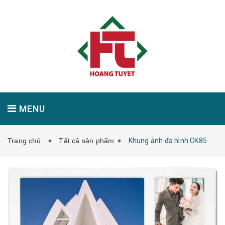
MENU
Trang chủ
Tất cả sản phẩm
Khung ảnh đa hình CK85
GIỚI THIỆU
SẢN PHẨM
TIN TỨC
LIÊN HỆ