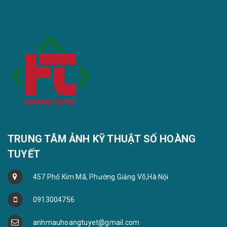
TRUNG TÂM ẢNH KỸ THUẬT SỐ HOÀNG
TUYẾT
457 Phố Kim Mã, Phường Giảng Võ,Hà Nội
0913004756
anhmauhoangtuyet@gmail.com