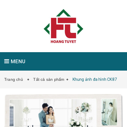
MENU
Trang chủ
Tất cả sản phẩm
Khung ảnh đa hình CK87
GIỚI THIỆU
SẢN PHẨM
TIN TỨC
LIÊN HỆ