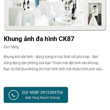
Khung ảnh đa hình CK87
Còn hàng
Khung ảnh đa hình - dùng trang trí nội thất rất phù hợp - làm
sống động căn phòng của bạn Thoải mái đặt ảnh vào khung -
Bạn có thể đưa không chỉ một hình ảnh mà nhiều hình ảnh vào
trong khung Khung ảnh cưới đẹp, trang trí phòng cưới rất xinh
xắn và đáng yêu. Có thể đặt trang trí bàn đón khách trong ngày
cưới hoặc treo tường tạo dáng khung ảnh chuyên nghiệp, là đồ
GỌI NGAY 0913004756
trang trí đẹp mắt và cách sắp đặt phù hợp. Một bộ khung ảnh
(Đặt Hàng Nhanh Chóng)
cưới đẹp cũng làm nên một nét độc đáo chấm phá cho đám cưới
của bạn.