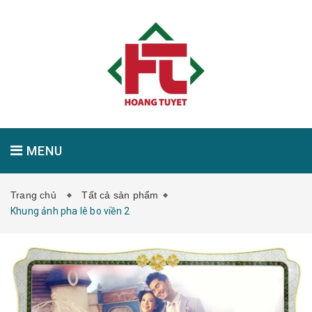
MENU
Trang chủ
Tất cả sản phẩm
GIỚI THIỆU
SẢN PHẨM
TIN TỨC
Khung ảnh pha lê bo viền 2
LIÊN HỆ