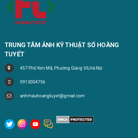
TRUNG TÂM ẢNH KỸ THUẬT SỐ HOÀNG
TUYẾT
457 Phố Kim Mã, Phường Giảng Võ,Hà Nội
0913004756
anhmauhoangtuyet@gmail.com