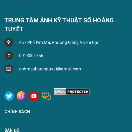
TRUNG TÂM ẢNH KỸ THUẬT SỐ HOÀNG
TUYẾT
457 Phố Kim Mã, Phường Giảng Võ,Hà Nội
0913004756
anhmauhoangtuyet@gmail.com
CHÍNH SÁCH
BẢN ĐỒ