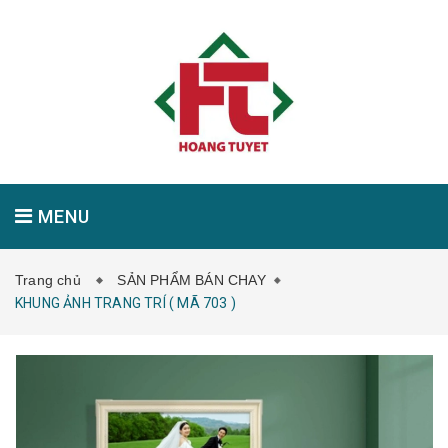
MENU
Trang chủ
SẢN PHẨM BÁN CHAY
GIỚI THIỆU
SẢN PHẨM
TIN TỨC
KHUNG ẢNH TRANG TRÍ ( MÃ 703 )
LIÊN HỆ