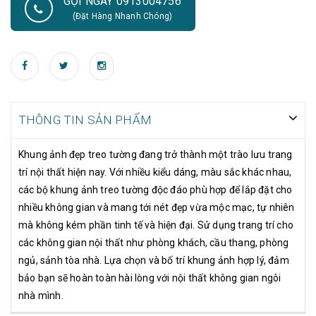
GỌI NGAY 0913004756
sảnh tòa nhà. Lựa chọn và bố trí khung ảnh hợp lý, đảm bảo bạn
(Đặt Hàng Nhanh Chóng)
sẽ hoàn toàn hài lòng với nội thất không gian ngôi nhà mình.
THÔNG TIN SẢN PHẨM
Khung ảnh đẹp treo tường đang trở thành một trào lưu trang
trí nội thất hiện nay. Với nhiều kiểu dáng, màu sắc khác nhau,
các bộ khung ảnh treo tường độc đáo phù hợp để lắp đặt cho
nhiều không gian và mang tới nét đẹp vừa mộc mạc, tự nhiên
mà không kém phần tinh tế và hiện đại. Sử dụng trang trí cho
các không gian nội thất như phòng khách, cầu thang, phòng
ngủ, sảnh tòa nhà. Lựa chọn và bố trí khung ảnh hợp lý, đảm
bảo bạn sẽ hoàn toàn hài lòng với nội thất không gian ngôi
nhà mình.