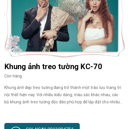
Khung ảnh treo tường KC-70
Còn hàng
Khung ảnh đẹp treo tường đang trở thành một trào lưu trang trí
nội thất hiện nay. Với nhiều kiểu dáng, màu sắc khác nhau, các
bộ khung ảnh treo tường độc đáo phù hợp để lắp đặt cho nhiều
không gian và mang tới nét đẹp vừa mộc mạc, tự nhiên mà
không kém phần tinh tế và hiện đại. Sử dụng trang trí cho các
không gian nội thất như phòng khách, cầu thang, phòng ngủ,