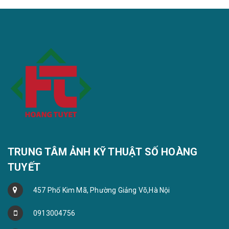
TRUNG TÂM ẢNH KỸ THUẬT SỐ HOÀNG
TUYẾT
457 Phố Kim Mã, Phường Giảng Võ,Hà Nội
0913004756