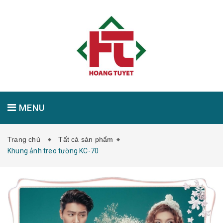
MENU
Trang chủ
Tất cả sản phẩm
GIỚI THIỆU
SẢN PHẨM
TIN TỨC
Khung ảnh treo tường KC-70
LIÊN HỆ