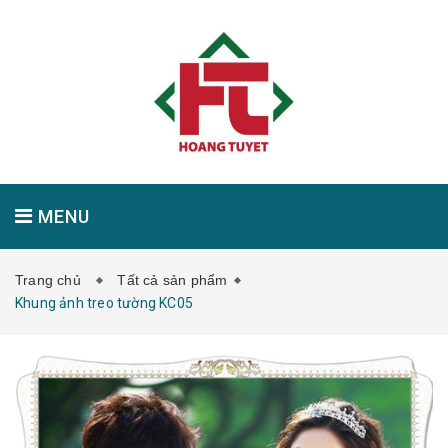
MENU
Trang chủ
Tất cả sản phẩm
GIỚI THIỆU
SẢN PHẨM
TIN TỨC
Khung ảnh treo tường KC05
LIÊN HỆ