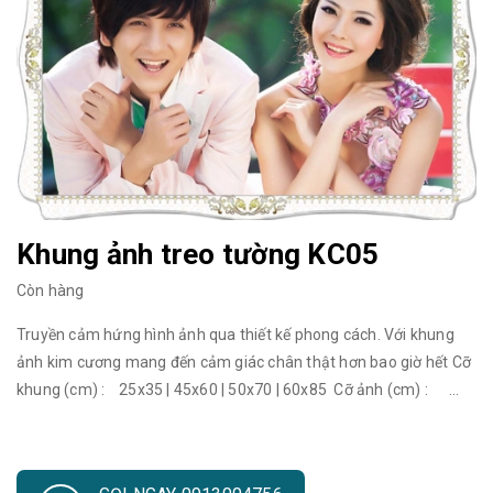
Khung ảnh treo tường KC05
Còn hàng
Truyền cảm hứng hình ảnh qua thiết kế phong cách. Với khung
ảnh kim cương mang đến cảm giác chân thật hơn bao giờ hết Cỡ
khung (cm) : 25x35 | 45x60 | 50x70 | 60x85 Cỡ ảnh (cm) :
20x30 | 35x50 | 40x60 | 50x75 Cỡ khung (cm) : 70x100 | 80x120
| 90x130 | 120x180 Cỡ ảnh (cm) : 60x90 | 70x110 | 80x120 |
110x170 Khung ảnh đẹp treo tường đang trở thành một trào lưu