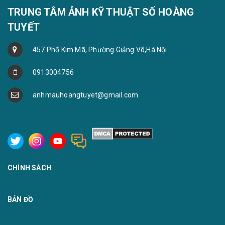
TRUNG TÂM ẢNH KỸ THUẬT SỐ HOÀNG
TUYẾT
457 Phố Kim Mã, Phường Giảng Võ,Hà Nội
0913004756
anhmauhoangtuyet@gmail.com
CHÍNH SÁCH
BẢN ĐỒ