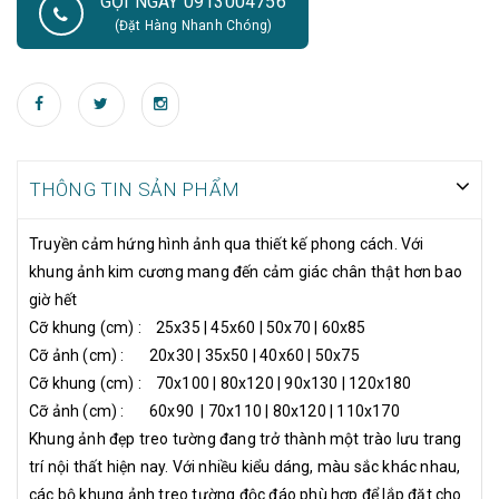
GỌI NGAY 0913004756
trang trí nội thất hiện nay. Với nhiều kiểu dáng, màu sắc khác
(Đặt Hàng Nhanh Chóng)
nhau, các bộ khung ảnh treo tường độc đáo phù hợp để lắp đặt
cho nhiều không gian và mang tới nét đẹp vừa mộc mạc, tự
nhiên mà không kém phần tinh tế và hiện đại. Sử dụng trang trí
cho các không gian nội thất như phòng khách, cầu thang, phòng
ngủ, sảnh tòa nhà. Lựa chọn và bố trí khung ảnh hợp lý, đảm bảo
bạn sẽ hoàn toàn hài lòng với nội thất không gian ngôi nhà mình.
THÔNG TIN SẢN PHẨM
Truyền cảm hứng hình ảnh qua thiết kế phong cách. Với
khung ảnh kim cương mang đến cảm giác chân thật hơn bao
giờ hết
Cỡ khung (cm) : 25x35 | 45x60 | 50x70 | 60x85
Cỡ ảnh (cm) : 20x30 | 35x50 | 40x60 | 50x75
Cỡ khung (cm) : 70x100 | 80x120 | 90x130 | 120x180
Cỡ ảnh (cm) : 60x90 | 70x110 | 80x120 | 110x170
Khung ảnh đẹp treo tường đang trở thành một trào lưu trang
trí nội thất hiện nay. Với nhiều kiểu dáng, màu sắc khác nhau,
các bộ khung ảnh treo tường độc đáo phù hợp để lắp đặt cho