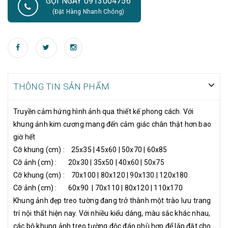
GỌI NGAY 0913004756
trang trí nội thất hiện nay. Với nhiều kiểu dáng, màu sắc khác
(Đặt Hàng Nhanh Chóng)
nhau, các bộ khung ảnh treo tường độc đáo phù hợp để lắp đặt
cho nhiều không gian và mang tới nét đẹp vừa mộc mạc, tự
nhiên mà không kém phần tinh tế và hiện đại. Sử dụng trang trí
cho các không gian nội thất như phòng khách, cầu thang, phòng
ngủ, sảnh tòa nhà. Lựa chọn và bố trí khung ảnh hợp lý, đảm bảo
bạn sẽ hoàn toàn hài lòng với nội thất không gian ngôi nhà mình.
THÔNG TIN SẢN PHẨM
Truyền cảm hứng hình ảnh qua thiết kế phong cách. Với
khung ảnh kim cương mang đến cảm giác chân thật hơn bao
giờ hết
Cỡ khung (cm) : 25x35 | 45x60 | 50x70 | 60x85
Cỡ ảnh (cm) : 20x30 | 35x50 | 40x60 | 50x75
Cỡ khung (cm) : 70x100 | 80x120 | 90x130 | 120x180
Cỡ ảnh (cm) : 60x90 | 70x110 | 80x120 | 110x170
Khung ảnh đẹp treo tường đang trở thành một trào lưu trang
trí nội thất hiện nay. Với nhiều kiểu dáng, màu sắc khác nhau,
các bộ khung ảnh treo tường độc đáo phù hợp để lắp đặt cho