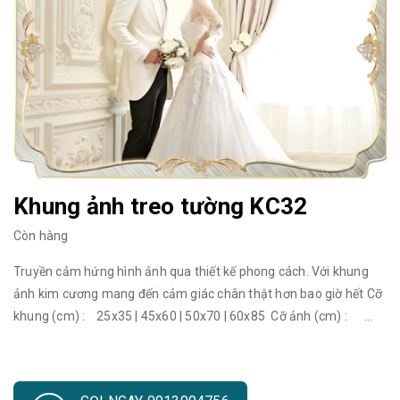
Khung ảnh treo tường KC32
Còn hàng
Truyền cảm hứng hình ảnh qua thiết kế phong cách. Với khung
ảnh kim cương mang đến cảm giác chân thật hơn bao giờ hết Cỡ
khung (cm) : 25x35 | 45x60 | 50x70 | 60x85 Cỡ ảnh (cm) :
20x30 | 35x50 | 40x60 | 50x75 Cỡ khung (cm) : 70x100 | 80x120
| 90x130 | 120x180 Cỡ ảnh (cm) : 60x90 | 70x110 | 80x120 |
110x170 Khung ảnh đẹp treo tường đang trở thành một trào lưu