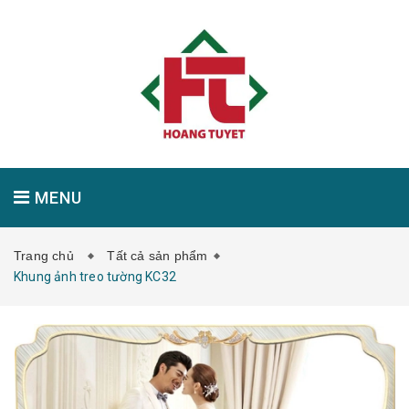
MENU
Trang chủ
Tất cả sản phẩm
GIỚI THIỆU
SẢN PHẨM
TIN TỨC
Khung ảnh treo tường KC32
LIÊN HỆ