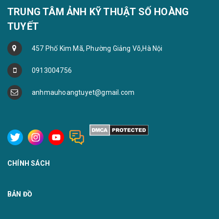
TRUNG TÂM ẢNH KỸ THUẬT SỐ HOÀNG
TUYẾT
457 Phố Kim Mã, Phường Giảng Võ,Hà Nội
0913004756
anhmauhoangtuyet@gmail.com
CHÍNH SÁCH
BẢN ĐỒ