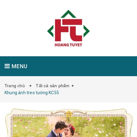
MENU
Trang chủ
Tất cả sản phẩm
GIỚI THIỆU
SẢN PHẨM
TIN TỨC
Khung ảnh treo tường KC55
LIÊN HỆ