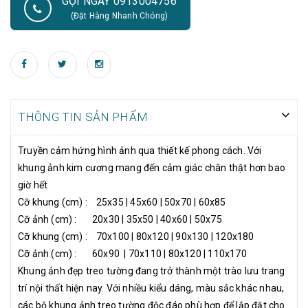
GỌI NGAY 0913004756
trang trí nội thất hiện nay. Với nhiều kiểu dáng, màu sắc khác
(Đặt Hàng Nhanh Chóng)
nhau, các bộ khung ảnh treo tường độc đáo phù hợp để lắp đặt
cho nhiều không gian và mang tới nét đẹp vừa mộc mạc, tự
nhiên mà không kém phần tinh tế và hiện đại. Sử dụng trang trí
cho các không gian nội thất như phòng khách, cầu thang, phòng
ngủ, sảnh tòa nhà. Lựa chọn và bố trí khung ảnh hợp lý, đảm bảo
bạn sẽ hoàn toàn hài lòng với nội thất không gian ngôi nhà mình.
THÔNG TIN SẢN PHẨM
Truyền cảm hứng hình ảnh qua thiết kế phong cách. Với
khung ảnh kim cương mang đến cảm giác chân thật hơn bao
giờ hết
Cỡ khung (cm) : 25x35 | 45x60 | 50x70 | 60x85
Cỡ ảnh (cm) : 20x30 | 35x50 | 40x60 | 50x75
Cỡ khung (cm) : 70x100 | 80x120 | 90x130 | 120x180
Cỡ ảnh (cm) : 60x90 | 70x110 | 80x120 | 110x170
Khung ảnh đẹp treo tường đang trở thành một trào lưu trang
trí nội thất hiện nay. Với nhiều kiểu dáng, màu sắc khác nhau,
các bộ khung ảnh treo tường độc đáo phù hợp để lắp đặt cho