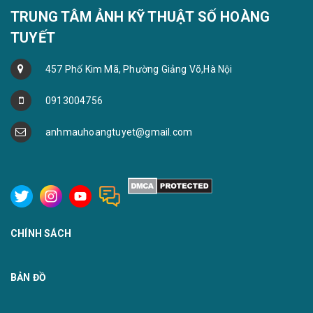
TRUNG TÂM ẢNH KỸ THUẬT SỐ HOÀNG
TUYẾT
457 Phố Kim Mã, Phường Giảng Võ,Hà Nội
0913004756
anhmauhoangtuyet@gmail.com
CHÍNH SÁCH
BẢN ĐỒ