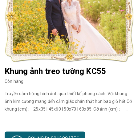
Khung ảnh treo tường KC55
Còn hàng
Truyền cảm hứng hình ảnh qua thiết kế phong cách. Với khung
ảnh kim cương mang đến cảm giác chân thật hơn bao giờ hết Cỡ
khung (cm) : 25x35 | 45x60 | 50x70 | 60x85 Cỡ ảnh (cm) :
20x30 | 35x50 | 40x60 | 50x75 Cỡ khung (cm) : 70x100 | 80x120
| 90x130 | 120x180 Cỡ ảnh (cm) : 60x90 | 70x110 | 80x120 |
110x170 Khung ảnh đẹp treo tường đang trở thành một trào lưu