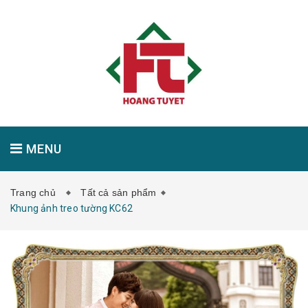
MENU
Trang chủ
Tất cả sản phẩm
GIỚI THIỆU
SẢN PHẨM
TIN TỨC
Khung ảnh treo tường KC62
LIÊN HỆ