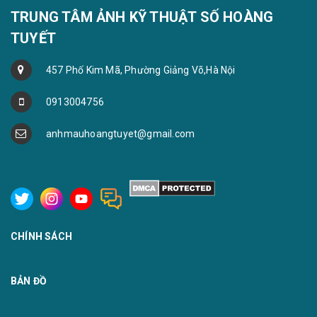
TRUNG TÂM ẢNH KỸ THUẬT SỐ HOÀNG
TUYẾT
457 Phố Kim Mã, Phường Giảng Võ,Hà Nội
0913004756
anhmauhoangtuyet@gmail.com
CHÍNH SÁCH
BẢN ĐỒ