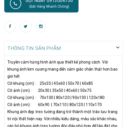
GỌI NGAY 0913004756
trang trí nội thất hiện nay. Với nhiều kiểu dáng, màu sắc khác
(Đặt Hàng Nhanh Chóng)
nhau, các bộ khung ảnh treo tường độc đáo phù hợp để lắp đặt
cho nhiều không gian và mang tới nét đẹp vừa mộc mạc, tự
nhiên mà không kém phần tinh tế và hiện đại. Sử dụng trang trí
cho các không gian nội thất như phòng khách, cầu thang, phòng
ngủ, sảnh tòa nhà. Lựa chọn và bố trí khung ảnh hợp lý, đảm bảo
bạn sẽ hoàn toàn hài lòng với nội thất không gian ngôi nhà mình.
THÔNG TIN SẢN PHẨM
Truyền cảm hứng hình ảnh qua thiết kế phong cách. Với
khung ảnh kim cương mang đến cảm giác chân thật hơn bao
giờ hết
Cỡ khung (cm) : 25x35 | 45x60 | 50x70 | 60x85
Cỡ ảnh (cm) : 20x30 | 35x50 | 40x60 | 50x75
Cỡ khung (cm) : 70x100 | 80x120 | 90x130 | 120x180
Cỡ ảnh (cm) : 60x90 | 70x110 | 80x120 | 110x170
Khung ảnh đẹp treo tường đang trở thành một trào lưu trang
trí nội thất hiện nay. Với nhiều kiểu dáng, màu sắc khác nhau,
các bộ khung ảnh treo tường độc đáo phù hợp để lắp đặt cho