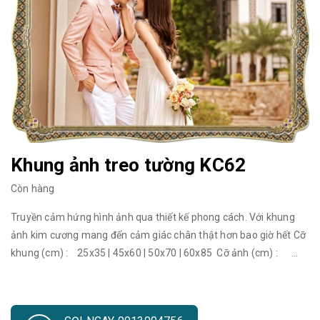
Khung ảnh treo tường KC62
Còn hàng
Truyền cảm hứng hình ảnh qua thiết kế phong cách. Với khung
ảnh kim cương mang đến cảm giác chân thật hơn bao giờ hết Cỡ
khung (cm) : 25x35 | 45x60 | 50x70 | 60x85 Cỡ ảnh (cm) :
20x30 | 35x50 | 40x60 | 50x75 Cỡ khung (cm) : 70x100 | 80x120
| 90x130 | 120x180 Cỡ ảnh (cm) : 60x90 | 70x110 | 80x120 |
110x170 Khung ảnh đẹp treo tường đang trở thành một trào lưu