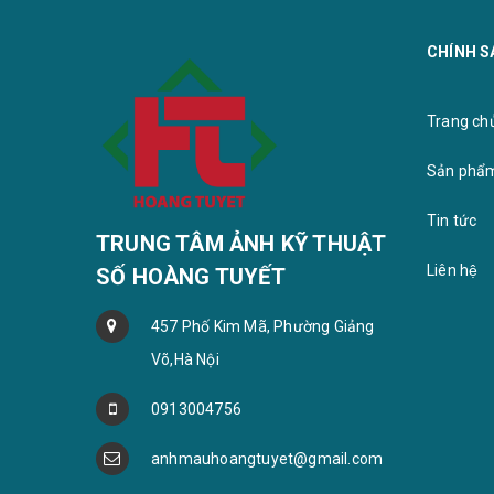
CHÍNH S
ẢNH TRÁNG GƯƠNG BO VIỀN VÀNG
ẢNH TR
TUYẾN
Trang chu
Sản phẩ
Tin tức
TRUNG TÂM ẢNH KỸ THUẬT
Liên hệ
SỐ HOÀNG TUYẾT
457 Phố Kim Mã, Phường Giảng
Võ,Hà Nội
0913004756
anhmauhoangtuyet@gmail.com