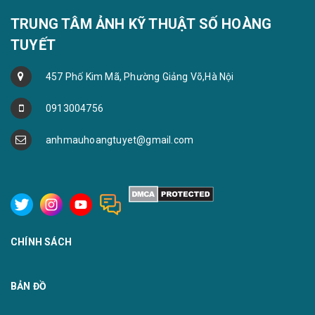
TRUNG TÂM ẢNH KỸ THUẬT SỐ HOÀNG
TUYẾT
457 Phố Kim Mã, Phường Giảng Võ,Hà Nội
0913004756
anhmauhoangtuyet@gmail.com
CHÍNH SÁCH
BẢN ĐỒ