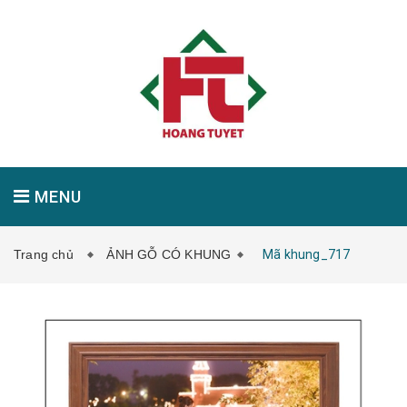
MENU
Trang chủ
ẢNH GỖ CÓ KHUNG
Mã khung_717
GIỚI THIỆU
SẢN PHẨM
TIN TỨC
LIÊN HỆ