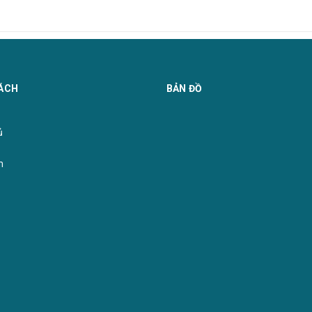
ÁCH
BẢN ĐỒ
̉
m